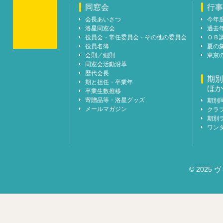
同窓会
行事
会長あいさつ
今年
洛星同窓会
過去
役員会・常任委員会・その他の委員会
ＯＢ
役員名簿
夏の
会則／細則
東京
同窓会活動沿革
歴代会長
期別
期と担任・卒業年
ほか
卒業生数推移
寄贈品等・洛星グッズ
期別
メールマガジン
クラ
期別
ワン
© 2025