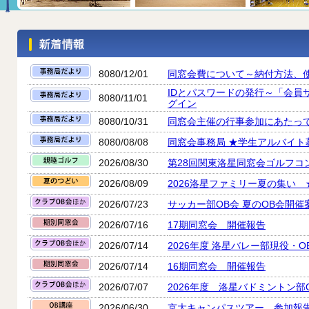
8080/12/01
同窓会費について～納付方法、
IDとパスワードの発行～「会員
8080/11/01
グイン
8080/10/31
同窓会主催の行事参加にあたっ
8080/08/08
同窓会事務局 ★学生アルバイト
2026/08/30
第28回関東洛星同窓会ゴルフコ
2026/08/09
2026洛星ファミリー夏の集い
2026/07/23
サッカー部OB会 夏のOB会開催
2026/07/16
17期同窓会 開催報告
2026/07/14
2026年度 洛星バレー部現役・
2026/07/14
16期同窓会 開催報告
2026/07/07
2026年度 洛星バドミントン部O
2026/06/30
京大キャンパスツアー 参加報