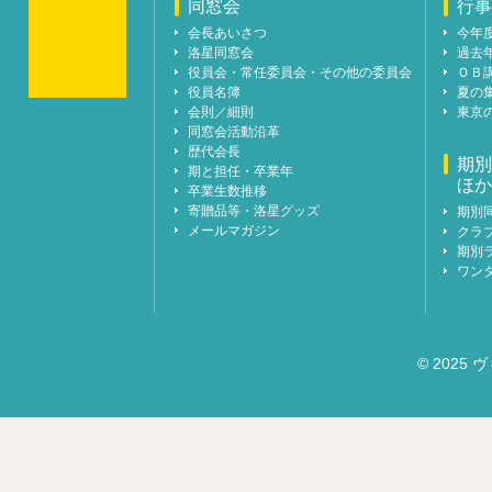
同窓会
行事
会長あいさつ
今年
洛星同窓会
過去
役員会・常任委員会・その他の委員会
ＯＢ
役員名簿
夏の
会則／細則
東京
同窓会活動沿革
歴代会長
期別
期と担任・卒業年
ほか
卒業生数推移
寄贈品等・洛星グッズ
期別
メールマガジン
クラ
期別
ワン
© 2025