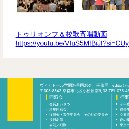
トゥリオンフ＆校歌斉唱動画
https://youtu.be/VIuS5MfBiJI?si=C
ヴィアトール学園洛星同窓会 事務局
editor@ra
〒603-8342 京都市北区小松原南町33 TEL 07
同窓会
行事
会長あいさつ
今年
洛星同窓会
過去
役員会・常任委員会・その他の委員会
ＯＢ
役員名簿
夏の
会則／細則
東京