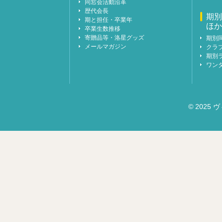
同窓会活動沿革
歴代会長
期別
期と担任・卒業年
ほか
卒業生数推移
寄贈品等・洛星グッズ
期別
メールマガジン
クラ
期別
ワン
© 2025