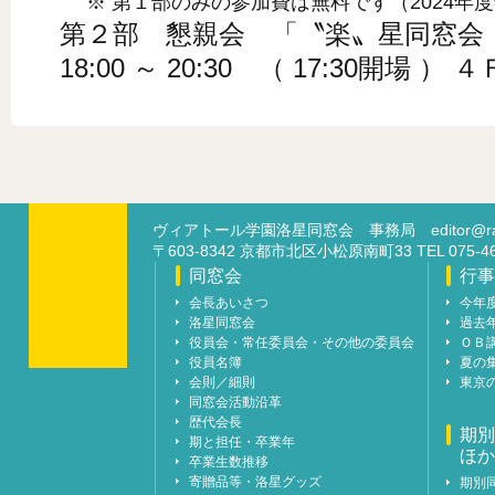
※ 第１部のみの参加費は無料です（2024年
第２部 懇親会 「〝楽〟星同窓会
18:00 ～ 20:30 （ 17:30開場 
ヴィアトール学園洛星同窓会 事務局
editor@ra
〒603-8342 京都市北区小松原南町33 TEL 07
同窓会
行事
会長あいさつ
今年
洛星同窓会
過去
役員会・常任委員会・その他の委員会
ＯＢ
役員名簿
夏の
会則／細則
東京
同窓会活動沿革
歴代会長
期別
期と担任・卒業年
ほか
卒業生数推移
寄贈品等・洛星グッズ
期別