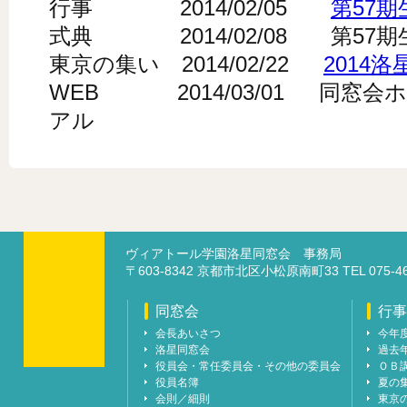
行事 2014/02/05
第57
式典 2014/02/08 第57
東京の集い 2014/02/22
2014
WEB 2014/03/01 同窓
アル
ヴィアトール学園洛星同窓会 事務局
〒603-8342 京都市北区小松原南町33 TEL 07
同窓会
行事
会長あいさつ
今年
洛星同窓会
過去
役員会・常任委員会・その他の委員会
ＯＢ
役員名簿
夏の
会則／細則
東京