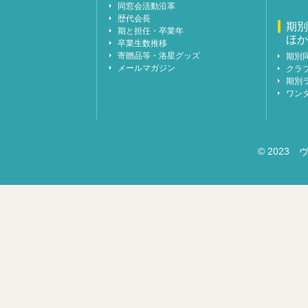
同窓会活動沿革
歴代会長
期別
期と担任・卒業年
ほか
卒業生数推移
寄贈品等・洛星グッズ
期別
メールマガジン
クラ
期別
ワン
© 2023