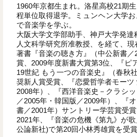
1960年京都生まれ。洛星高校21期
程単位取得退学。ミュンヘン大学お
で音楽学を学ぶ。
大阪大学文学部助手、神戸大学発達
人文科学研究所准教授、を経て、現
著書『音楽の聴き方』（中公新書／2
賞、2009年度新書大賞第3位、『ピ
19世紀 もう一つの音楽史』（春秋社／
奨新人賞受賞、『恋愛哲学者モーツ
2008年）、『西洋音楽史－クラシ
／2005年・韓国版／2009年）、
書／2001年）サントリー学芸賞受
2021年、『音楽の危機《第九》が
公論新社)で第20回小林秀雄賞を受