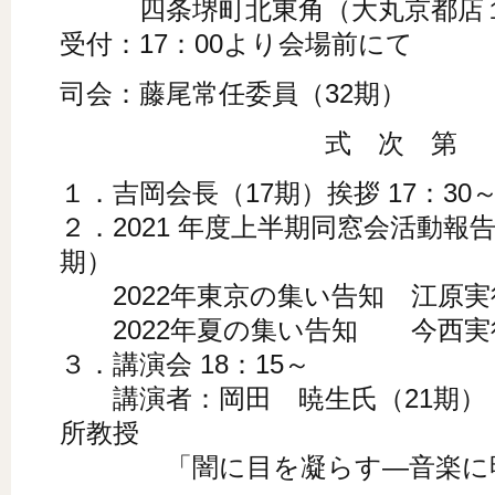
四条堺町北東角（大丸京都店
受付：17：00より会場前にて
司会：藤尾常任委員（32期）
式 次 第
１．吉岡会長（17期）挨拶 17：30～
２．2021 年度上半期同窓会活動報
期）
2022年東京の集い告知 江原実
2022年夏の集い告知 今西実行
３．講演会 18：15～
講演者：岡田 暁生氏（21期）
所教授
「闇に目を凝らす―音楽に明