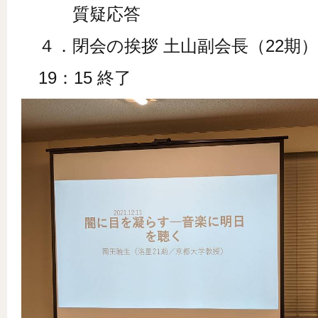
質疑応答
４．閉会の挨拶 土山副会長（22期）
19：15 終了