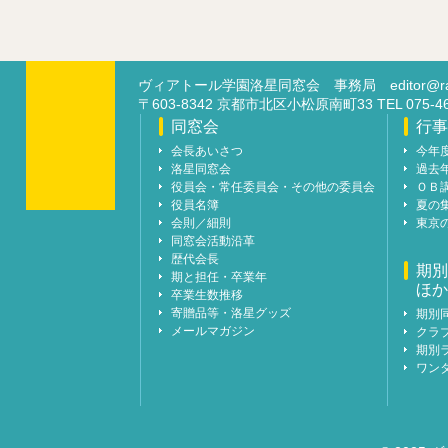
ヴィアトール学園洛星同窓会 事務局
editor@ra
〒603-8342 京都市北区小松原南町33 TEL 07
同窓会
行事
会長あいさつ
今年
洛星同窓会
過去
役員会・常任委員会・その他の委員会
ＯＢ
役員名簿
夏の
会則／細則
東京
同窓会活動沿革
歴代会長
期別
期と担任・卒業年
ほか
卒業生数推移
寄贈品等・洛星グッズ
期別
メールマガジン
クラ
期別
ワン