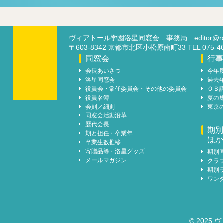
ヴィアトール学園洛星同窓会 事務局
editor@ra
〒603-8342 京都市北区小松原南町33 TEL 07
同窓会
行事
会長あいさつ
今年
洛星同窓会
過去
役員会・常任委員会・その他の委員会
ＯＢ
役員名簿
夏の
会則／細則
東京
同窓会活動沿革
歴代会長
期別
期と担任・卒業年
ほか
卒業生数推移
寄贈品等・洛星グッズ
期別
メールマガジン
クラ
期別
ワン
© 2025