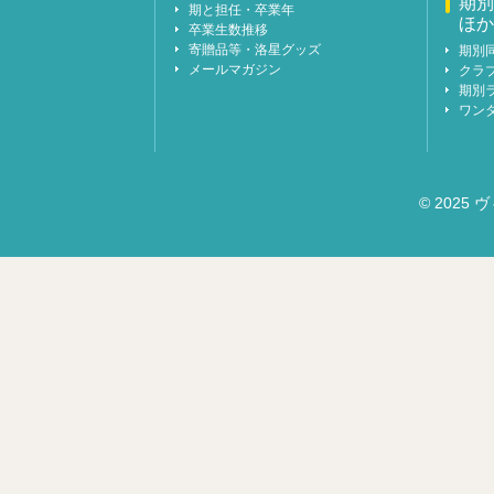
期別
期と担任・卒業年
ほか
卒業生数推移
寄贈品等・洛星グッズ
期別
メールマガジン
クラ
期別
ワン
© 2025