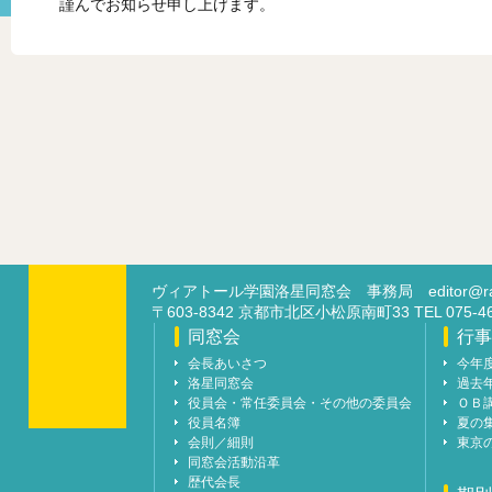
謹んでお知らせ申し上げます。
ヴィアトール学園洛星同窓会 事務局
editor@ra
〒603-8342 京都市北区小松原南町33 TEL 07
同窓会
行事
会長あいさつ
今年
洛星同窓会
過去
役員会・常任委員会・その他の委員会
ＯＢ
役員名簿
夏の
会則／細則
東京
同窓会活動沿革
歴代会長