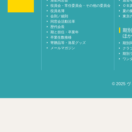
洛星同窓会
過去
役員会・常任委員会・その他の委員会
ＯＢ
役員名簿
夏の
会則／細則
東京
同窓会活動沿革
歴代会長
期別
期と担任・卒業年
ほか
卒業生数推移
寄贈品等・洛星グッズ
期別
メールマガジン
クラ
期別
ワン
© 2025