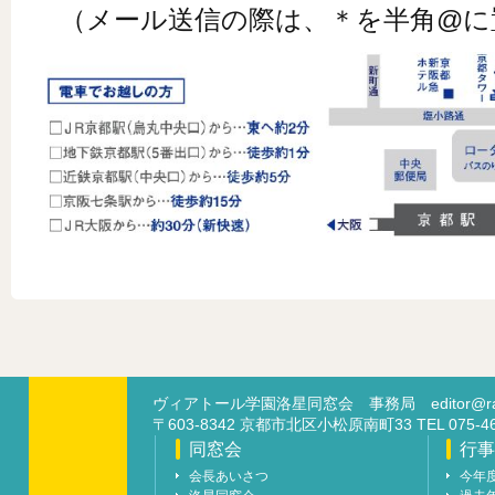
（メール送信の際は、＊を半角@に
ヴィアトール学園洛星同窓会 事務局
editor@ra
〒603-8342 京都市北区小松原南町33 TEL 07
同窓会
行事
会長あいさつ
今年