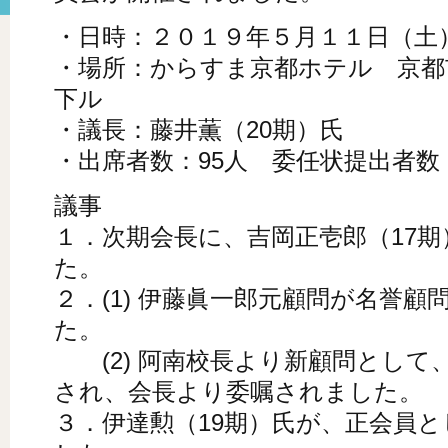
・日時：２０１９年５月１１日（土） 
・場所：からすま京都ホテル 京都
下ル
・議長：藤井薫（20期）氏
・出席者数：95人 委任状提出者数：
議事
１．次期会長に、吉岡正壱郎（17
た。
２．(1) 伊藤眞一郎元顧問が名誉
た。
(2) 阿南校長より新顧問として
され、会長より委嘱されました。
３．伊達勲（19期）氏が、正会員