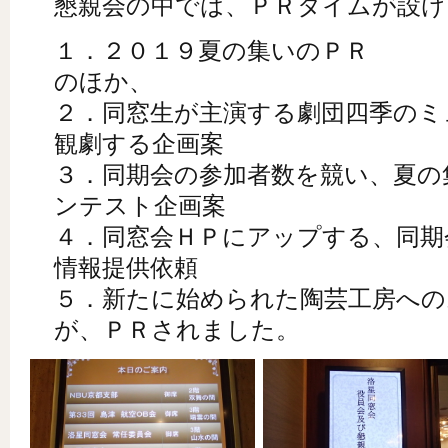
懇親会の中では、ＰＲタイムが設け
１．２０１９夏の集いのＰＲ
のほか、
２．同窓生が主演する劇団四季のミ
観劇する企画案
３．同期会の参加者数を競い、夏の
ンテスト企画案
４．同窓会ＨＰにアップする、同期
情報提供依頼
５．新たに始められた陶芸工房への
が、ＰＲされました。