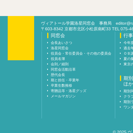
ヴィアトール学園洛星同窓会 事務局
editor@ra
〒603-8342 京都市北区小松原南町33 TEL 07
同窓会
行事
会長あいさつ
今年
洛星同窓会
過去
役員会・常任委員会・その他の委員会
ＯＢ
役員名簿
夏の
会則／細則
東京
同窓会活動沿革
歴代会長
期別
期と担任・卒業年
ほか
卒業生数推移
寄贈品等・洛星グッズ
期別
メールマガジン
クラ
期別
ワン
© 2025