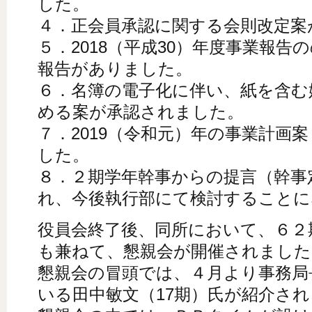
した。
４．正会員承認に関する会則改定案
５．2018（平成30）年度事業報告
報告がありました。
６．名簿の電子化に伴い、紙を含む
める案が承認されました。
７．2019（令和元）年の事業計画
した。
８．２期学年幹事からの提言（幹事
れ、今後執行部にて検討することに
役員会終了後、同所において、６２
も兼ねて、懇親会が開催されました
懇親会の冒頭では、４月より事務局
いる田中敏文（17期）氏が紹介さ