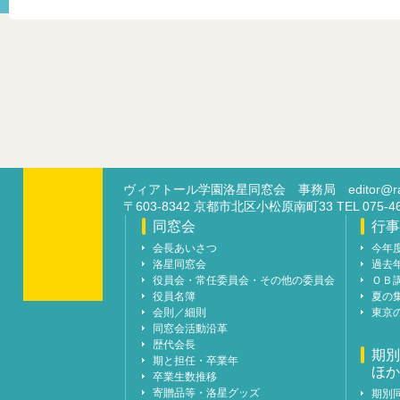
ヴィアトール学園洛星同窓会 事務局
editor@ra
〒603-8342 京都市北区小松原南町33 TEL 07
同窓会
行事
会長あいさつ
今年
洛星同窓会
過去
役員会・常任委員会・その他の委員会
ＯＢ
役員名簿
夏の
会則／細則
東京
同窓会活動沿革
歴代会長
期別
期と担任・卒業年
ほか
卒業生数推移
寄贈品等・洛星グッズ
期別