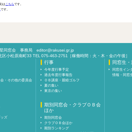
版)は
こちら
です。
ら
です。
洛星同窓会 事務局
editor@rakusei.gr.jp
市北区小松原南町33 TEL 075-463-2751［稼働時間：火・木・金の午後］
行事
同窓生・
今年度行事予定
同窓生イン
過去年度行事報告
情報・同窓
員会・その他の委員会
ＯＢ講座・親睦ゴルフ
夏の集い
東京の集い
期別同窓会・クラブＯＢ会
年
ほか
グッズ
期別同窓会
クラブＯＢ会ほか
期別ランキング