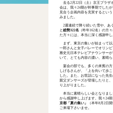
去る
2
月
22
日（土）京王プラザ
会は、我々
24
期が幹事期でしたが
見合う企画内容を充実するという
みました。
2
週連続で降り続いた雪や、あ
と
総勢
322
名
（昨年
162
名）
の方々
た方々には、本当に深く感謝申し
まず、東京の集いが始まって以
一郎さんと女子バレーでオリンピ
雅史元日本テレビアナウンサーが
いて、とても内容の濃い、素晴ら
宴会の部でも、多くの来賓の方
しげるさんが、「上を向いて歩こ
した。また、お世話になった先生
親父ダンサーズが登場したりと、
り上がりました。
本当に素晴らしい会となりまし
から感謝申し上げます。我々
24
期
京都「夏の集い」
（本年8月2日
ご来場下さいませ。