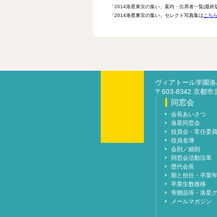
「2014洛星東京の集い」案内・出席者一覧(最終
「2014洛星東京の集い」セレクト写真集
は
こち
ヴィアトール学園
〒603-8342 京都
同窓会
会長あいさつ
洛星同窓会
役員会・常任委
役員名簿
会則／細則
同窓会活動沿革
歴代会長
期と担任・卒業
卒業生数推移
寄贈品等・洛星
メールマガジン