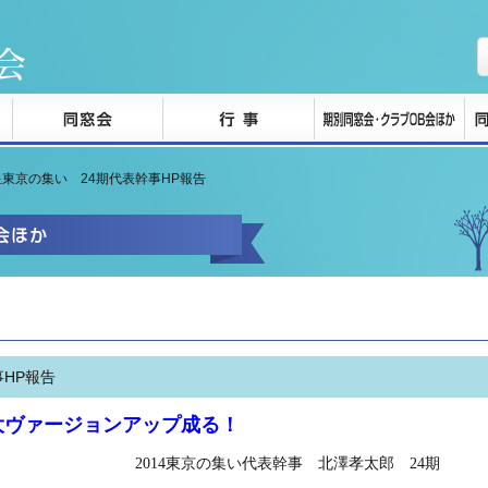
洛星東京の集い 24期代表幹事HP報告
事HP報告
」大ヴァージョンアップ成る！
14
東京の集い代表幹事 北澤孝太郎 24期