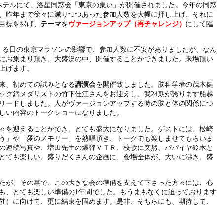
ホテルにて、洛星同窓会「東京の集い」が開催されました。今年の同窓
、昨年まで徐々に減りつつあった参加人数を大幅に押し上げ、それに
目標を掲げ、
テーマ
を
ヴァージョンアップ（再チャレンジ）
にして臨
くる日の東京マラソンの影響で、参加人数に不安がありましたが、
なん
にお集まり頂き、大盛況の中、開催することができました。来場頂い
上げます。
来、初めての試みとなる
講演会
を開催致しました。脳科学者の茂木健
ック銅メダリストの竹下佳江さんをお迎えし、我
24
期が誇ります船越
リードしました。人がヴァージョンアップする時の脳と体の関係につ
しい内容のトークショーになりました。
々を迎えることができ、とても盛大になりました。ゲストには、松崎
う」や「愛のメモリー」を熱唱頂き、トークでも楽しませてもらいま
の連続写真や、増田先生の爆弾ＶＴＲ、校歌に突然、パパイヤ鈴木と
とても楽しい、盛りだくさんの企画に、会場全体が、大いに沸き、盛
たが、その裏で、この大きな会の準備を支えて下さった方々には、心
も、とても楽しい準備の
1
年間でした。もうまもなくに迫っております
開催）
に向けて、更に結束を固めます。是非、そちらにも、期待して、