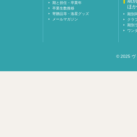
期別
期と担任・卒業年
ほか
卒業生数推移
寄贈品等・洛星グッズ
期別
メールマガジン
クラ
期別
ワン
© 2025