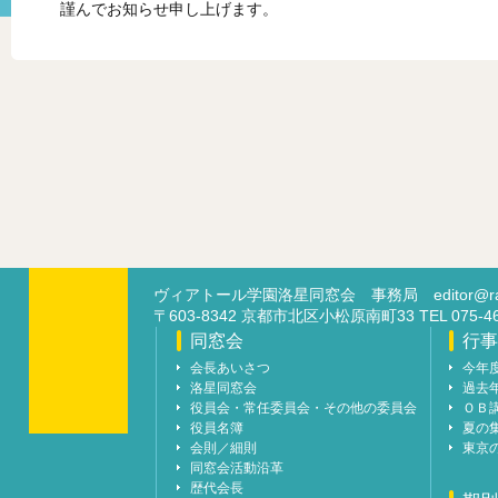
謹んでお知らせ申し上げます。
ヴィアトール学園洛星同窓会 事務局
editor@ra
〒603-8342 京都市北区小松原南町33 TEL 07
同窓会
行事
会長あいさつ
今年
洛星同窓会
過去
役員会・常任委員会・その他の委員会
ＯＢ
役員名簿
夏の
会則／細則
東京
同窓会活動沿革
歴代会長