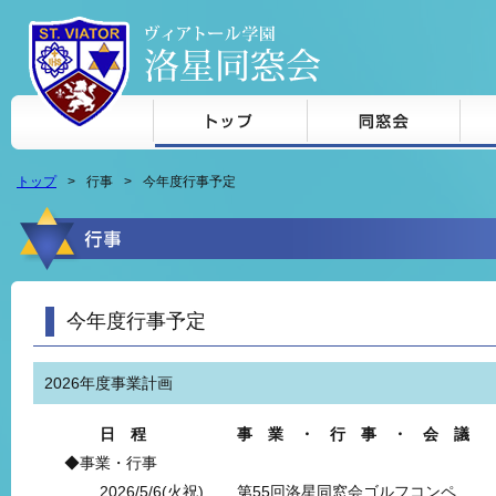
本文へジャンプ
トップ
行事
今年度行事予定
今年度行事予定
2026年度事業計画
日 程
事 業 ・ 行 事 ・ 会 議
◆事業・行事
2026/5/6(火祝)
第55回洛星同窓会ゴルフコンペ