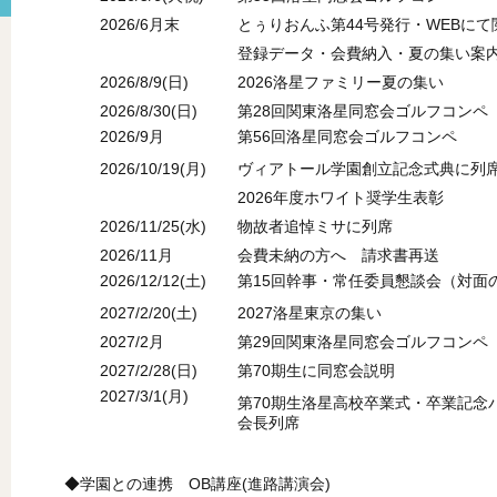
2026/6月末
とぅりおんふ第44号発行・WEBにて
登録データ・会費納入・夏の集い案
2026/8/9(日)
2026洛星ファミリー夏の集い
2026/8/30(日)
第28回関東洛星同窓会ゴルフコンペ
2026/9月
第56回洛星同窓会ゴルフコンペ
2026/10/19(月)
ヴィアトール学園創立記念式典に列
2026年度ホワイト奨学生表彰
2026/11/25(水)
物故者追悼ミサに列席
2026/11月
会費未納の方へ 請求書再送
2026/12/12(土)
第15回幹事・常任委員懇談会（対面
2027/2/20(土)
2027洛星東京の集い
2027/2月
第29回関東洛星同窓会ゴルフコンペ
2027/2/28(日)
第70期生に同窓会説明
2027/3/1(月)
第70期生洛星高校卒業式・卒業記念
会長列席
◆学園との連携 OB講座(進路講演会)