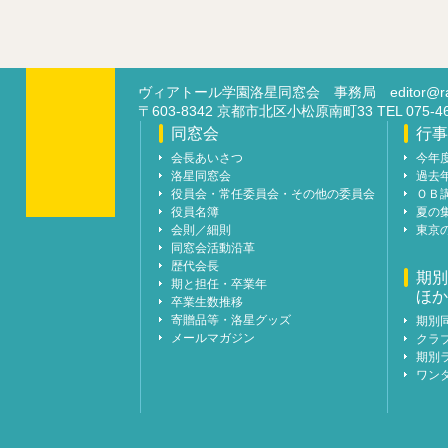
ヴィアトール学園洛星同窓会 事務局
editor@ra
〒603-8342 京都市北区小松原南町33 TEL 07
同窓会
行事
会長あいさつ
今年
洛星同窓会
過去
役員会・常任委員会・その他の委員会
ＯＢ
役員名簿
夏の
会則／細則
東京
同窓会活動沿革
歴代会長
期別
期と担任・卒業年
ほか
卒業生数推移
寄贈品等・洛星グッズ
期別
メールマガジン
クラ
期別
ワン