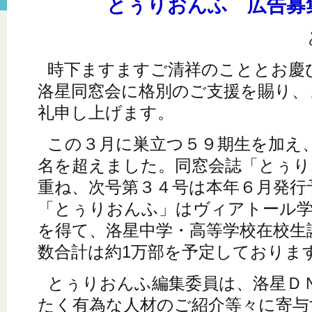
とぅりおんふ 広告募
時下ますますご清祥のこととお慶
洛星同窓会に格別のご支援を賜り、
礼申し上げます。
この３月に巣立つ５９期生を加え、
名を超えました。同窓会誌「とぅり
重ね、次号第３４号は本年６月発行
「とぅりおんふ」はヴィアトール学
を得て、洛星中学・高等学校在校生
数合計は約1万部を予定しておりま
とぅりおんふ編集委員は、洛星Ｄ
たく有為な人材のご紹介等々に寄与