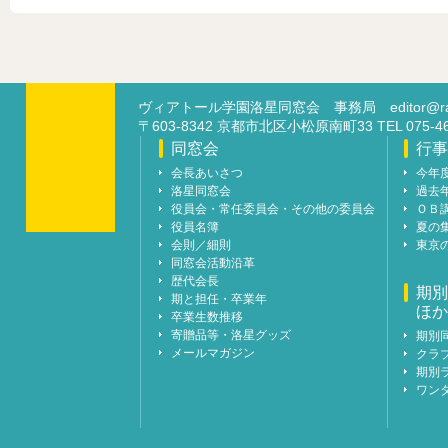
ヴィアトール学園洛星同窓会 事務局
editor@ra
〒603-8342 京都市北区小松原南町33 TEL 07
同窓会
行事
会長あいさつ
今年
洛星同窓会
過去
役員会・常任委員会・その他の委員会
ＯＢ
役員名簿
夏の
会則／細則
東京
同窓会活動沿革
歴代会長
期別
期と担任・卒業年
ほか
卒業生数推移
寄贈品等・洛星グッズ
期別
メールマガジン
クラ
期別
ワン