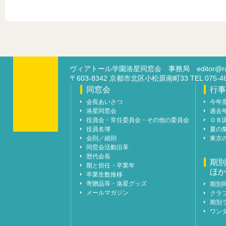
ヴィアトール学園洛星同窓会 事務局
editor@ra
〒603-8342 京都市北区小松原南町33 TEL 07
同窓会
行事
会長あいさつ
今年
洛星同窓会
過去
役員会・常任委員会・その他の委員会
ＯＢ
役員名簿
夏の
会則／細則
東京
同窓会活動沿革
歴代会長
期別
期と担任・卒業年
ほか
卒業生数推移
寄贈品等・洛星グッズ
期別
メールマガジン
クラ
期別
ワン