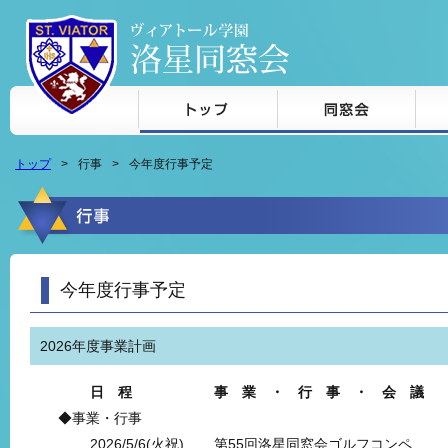
本文へジャンプ
トップ
行事
今年度行事予定
今年度行事予定
2026年度事業計画
日 程
事 業 ・ 行 事 ・ 会 議
◆事業・行事
2026/5/6(火祝)
第55回洛星同窓会ゴルフコンペ