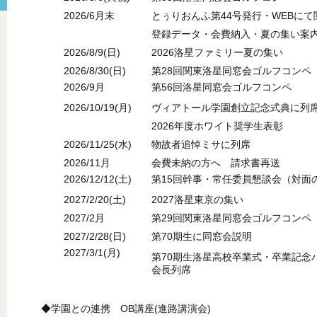
2026/6月末
とぅりおんふ第44号発行・WEBにて
登録データ・会費納入・夏の集い案
2026/8/9(日)
2026洛星ファミリー夏の集い
2026/8/30(日)
第28回関東洛星同窓会ゴルフコンペ
2026/9月
第56回洛星同窓会ゴルフコンペ
2026/10/19(月)
ヴィアトール学園創立記念式典に列
2026年度ホワイト奨学生表彰
2026/11/25(水)
物故者追悼ミサに列席
2026/11月
会費未納の方へ 請求書再送
2026/12/12(土)
第15回幹事・常任委員懇談会（対面
2027/2/20(土)
2027洛星東京の集い
2027/2月
第29回関東洛星同窓会ゴルフコンペ
2027/2/28(日)
第70期生に同窓会説明
2027/3/1(月)
第70期生洛星高校卒業式・卒業記念
会長列席
◆学園との連携 OB講座(進路講演会)