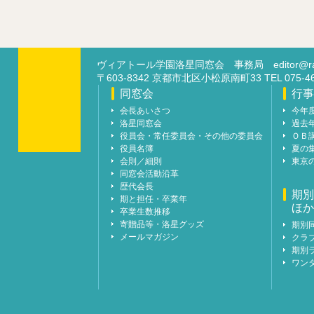
ヴィアトール学園洛星同窓会 事務局
editor@ra
〒603-8342 京都市北区小松原南町33 TEL 07
同窓会
行事
会長あいさつ
今年
洛星同窓会
過去
役員会・常任委員会・その他の委員会
ＯＢ
役員名簿
夏の
会則／細則
東京
同窓会活動沿革
歴代会長
期別
期と担任・卒業年
ほか
卒業生数推移
寄贈品等・洛星グッズ
期別
メールマガジン
クラ
期別
ワン