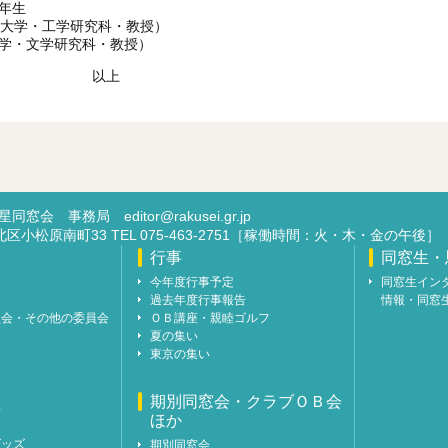
年生
都大学・工学研究科・教授）
学・文学研究科・教授）
上
洛星同窓会 事務局
editor@rakusei.gr.jp
市北区小松原南町33 TEL 075-463-2751［稼働時間：火・木・金の午後］
行事
同窓生・
今年度行事予定
同窓生イン
過去年度行事報告
情報・同窓
員会・その他の委員会
ＯＢ講座・親睦ゴルフ
夏の集い
東京の集い
期別同窓会・クラブＯＢ会
年
ほか
グッズ
期別同窓会