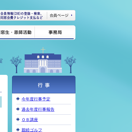
今年度行事予定
過去年度行事報告
ＯＢ講座
親睦ゴルフ