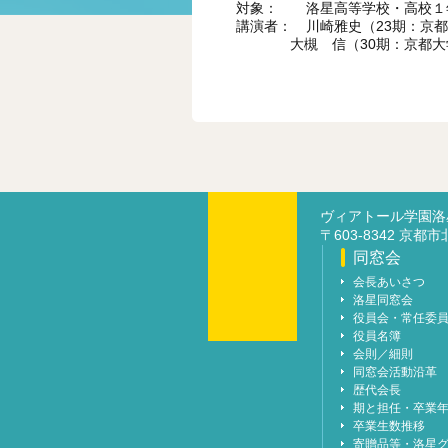
対象： 洛星高等学校・高校１
講演者： 川崎雅史（23期：京
大槻 信（30期：京都大
以
ヴィアトール学園
〒603-8342 京都
同窓会
会長あいさつ
洛星同窓会
役員会・常任委
役員名簿
会則／細則
同窓会活動沿革
歴代会長
期と担任・卒業
卒業生数推移
寄贈品等・洛星