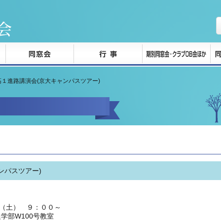
高１進路講演会(京大キャンパスツアー)
ンパスツアー)
（土） ９：００～
学部W100号教室