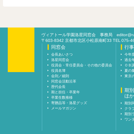
ヴィアトール学園洛星同窓会 事務局
editor@ra
〒603-8342 京都市北区小松原南町33 TEL 07
同窓会
行事
会長あいさつ
今年
洛星同窓会
過去
役員会・常任委員会・その他の委員会
ＯＢ
役員名簿
夏の
会則／細則
東京
同窓会活動沿革
歴代会長
期別
期と担任・卒業年
ほか
卒業生数推移
寄贈品等・洛星グッズ
期別
メールマガジン
クラ
期別
ワン