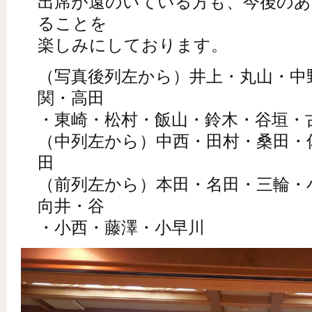
出席が遠のいている方も、今後の
ることを
楽しみにしております。
（写真後列左から）井上・丸山・中
関・高田
・東崎・松村・飯山・鈴木・谷垣・
（中列左から）中西・田村・桑田・
田
（前列左から）本田・名田・三輪・
向井・谷
・小西・藤澤・小早川