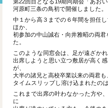
第22回目となる19期同期会「あおい
河原町三条の鳥初で開催しました。
中１から高３までの６年間を担任し
ほか、
初参加の中山誠右・向井雅昭の両君
た。
このような同窓会は、足が遠ざか
出席しようと思い立つ敷居が高く
が、
大半の諸兄と高校卒業以来の両君も
タイムスリップし溶け込まれたの
これまで出席の叶わなかった方や
に