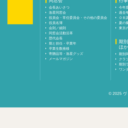
同窓会
行事
会長あいさつ
今年
洛星同窓会
過去
役員会・常任委員会・その他の委員会
ＯＢ
役員名簿
夏の
会則／細則
東京
同窓会活動沿革
歴代会長
期別
期と担任・卒業年
ほか
卒業生数推移
寄贈品等・洛星グッズ
期別
メールマガジン
クラ
期別
ワン
© 2025