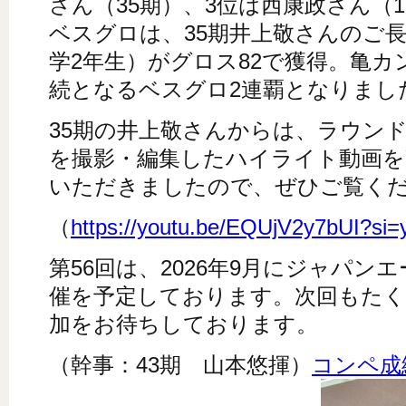
さん（35期）、3位は西康政さん（
ベスグロは、35期井上敬さんのご
学2年生）がグロス82で獲得。亀カ
続となるベスグロ2連覇となりまし
35期の井上敬さんからは、ラウン
を撮影・編集したハイライト動画をY
いただきましたので、ぜひご覧く
（
https://youtu.be/EQUjV2y7bUI?si
第56回は、2026年9月にジャパン
催を予定しております。次回もたく
加をお待ちしております。
（幹事：43期 山本悠揮）
コンペ成績