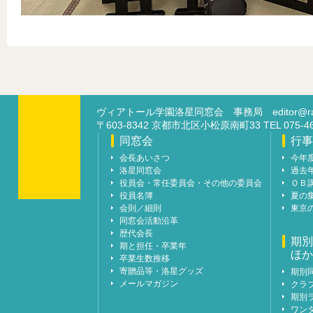
ヴィアトール学園洛星同窓会 事務局
editor@ra
〒603-8342 京都市北区小松原南町33 TEL 07
同窓会
行事
会長あいさつ
今年
洛星同窓会
過去
役員会・常任委員会・その他の委員会
ＯＢ
役員名簿
夏の
会則／細則
東京
同窓会活動沿革
歴代会長
期別
期と担任・卒業年
ほか
卒業生数推移
寄贈品等・洛星グッズ
期別
メールマガジン
クラ
期別
ワン