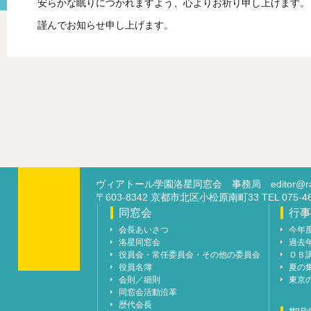
安らかな眠りにつかれますよう、心よりお祈り申し上げます。
謹んでお知らせ申し上げます。
ヴィアトール学園洛星同窓会 事務局
editor@ra
〒603-8342 京都市北区小松原南町33 TEL 07
同窓会
行事
会長あいさつ
今年
洛星同窓会
過去
役員会・常任委員会・その他の委員会
ＯＢ
役員名簿
夏の
会則／細則
東京
同窓会活動沿革
歴代会長