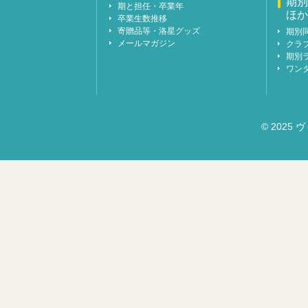
期別
期と担任・卒業年
ほか
卒業生数推移
寄贈品等・洛星グッズ
期別
メールマガジン
クラ
期別
ワン
© 2025