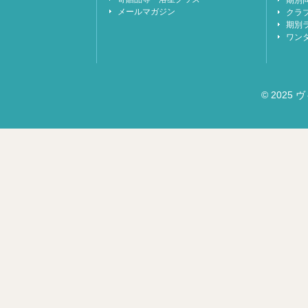
期別
メールマガジン
クラ
期別
ワン
© 2025