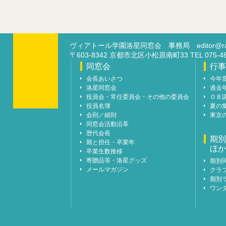
ヴィアトール学園洛星同窓会 事務局
editor@ra
〒603-8342 京都市北区小松原南町33 TEL 07
同窓会
行事
会長あいさつ
今年
洛星同窓会
過去
役員会・常任委員会・その他の委員会
ＯＢ
役員名簿
夏の
会則／細則
東京
同窓会活動沿革
歴代会長
期別
期と担任・卒業年
ほか
卒業生数推移
寄贈品等・洛星グッズ
期別
メールマガジン
クラ
期別
ワン