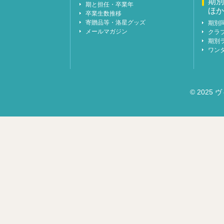
期別
期と担任・卒業年
ほか
卒業生数推移
寄贈品等・洛星グッズ
期別
メールマガジン
クラ
期別
ワン
© 2025