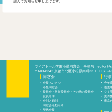
謹んでお知らせ申し上げます。
ヴィアトール学園洛星同窓会 事務局
editor@ra
〒603-8342 京都市北区小松原南町33 TEL 07
同窓会
行事
会長あいさつ
今年
洛星同窓会
過去
役員会・常任委員会・その他の委員会
ＯＢ
役員名簿
夏の
会則／細則
東京
同窓会活動沿革
歴代会長