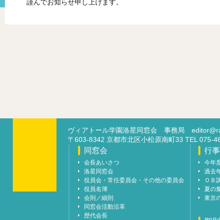
謹んでお知らせ申し上げます。
ヴィアトール学園洛星同窓会 事務局
editor@ra
〒603-8342 京都市北区小松原南町33 TEL 07
同窓会
行事
会長あいさつ
今年
洛星同窓会
過去
役員会・常任委員会・その他の委員会
ＯＢ
役員名簿
夏の
会則／細則
東京
同窓会活動沿革
歴代会長