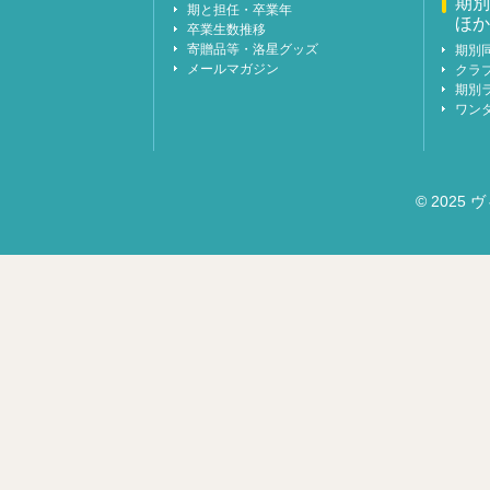
期別
期と担任・卒業年
ほか
卒業生数推移
寄贈品等・洛星グッズ
期別
メールマガジン
クラ
期別
ワン
© 2025