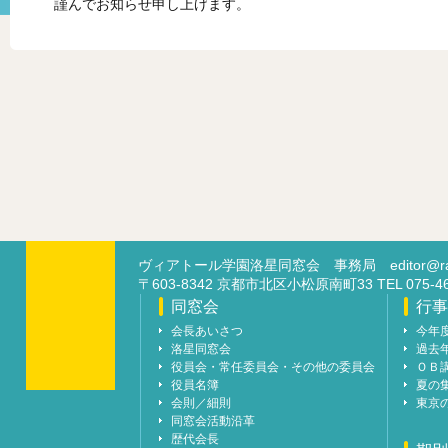
謹んでお知らせ申し上げます。
ヴィアトール学園洛星同窓会 事務局
editor@ra
〒603-8342 京都市北区小松原南町33 TEL 07
同窓会
行事
会長あいさつ
今年
洛星同窓会
過去
役員会・常任委員会・その他の委員会
ＯＢ
役員名簿
夏の
会則／細則
東京
同窓会活動沿革
歴代会長