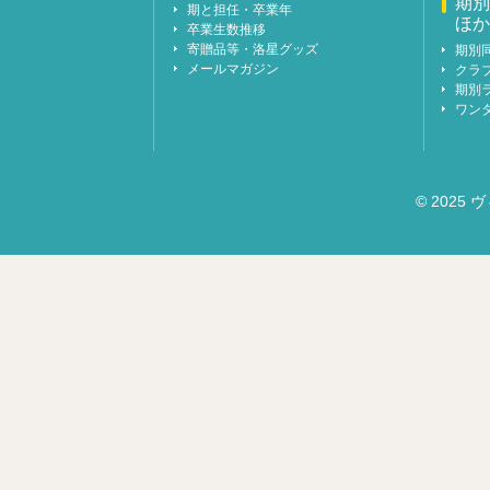
期別
期と担任・卒業年
ほか
卒業生数推移
寄贈品等・洛星グッズ
期別
メールマガジン
クラ
期別
ワン
© 2025