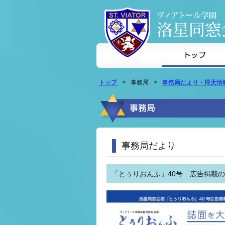
本文へジャンプ
トップ
事務局
事務局だより・帰天情
事務局だより
「とぅりおんふ」40号 広告掲載