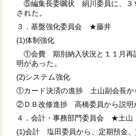
⑤編集長委嘱状 絹川委員に、３
された。
３．基盤強化委員会 ★藤井
(1)体制強化
①会費 期別納入状況と１１月再
明があった。
(2)システム強化
①カード決済の進捗 土山副会長か
②ＤＢ改修進捗 高橋委員から説明
４．会計・事務部門委員会 ★土山
(1)会計 塩田委員から、定期預金