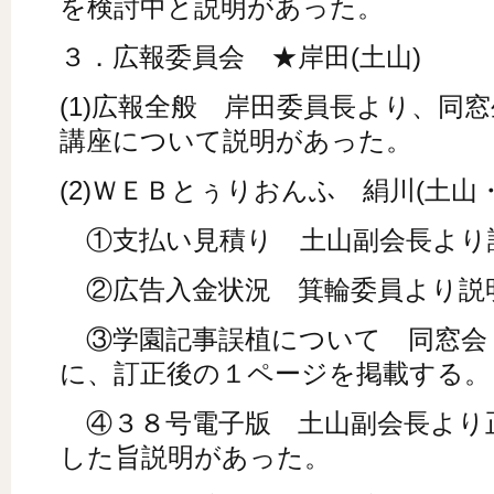
を検討中と説明があった。
３．広報委員会 ★岸田(土山)
(1)広報全般 岸田委員長より、同
講座について説明があった。
(2)ＷＥＢとぅりおんふ 絹川(土山
①支払い見積り 土山副会長より
②広告入金状況 箕輪委員より説
③学園記事誤植について 同窓会
に、訂正後の１ページを掲載する。
④３８号電子版 土山副会長より
した旨説明があった。