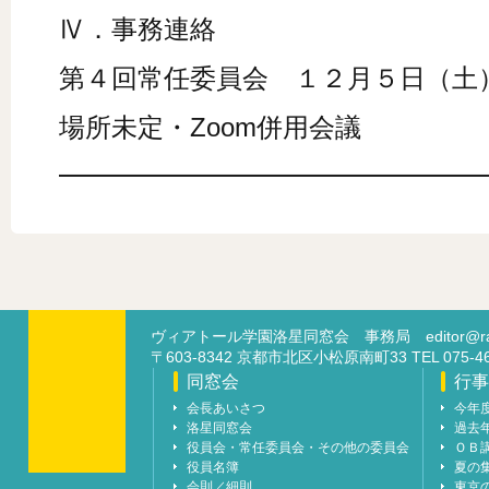
Ⅳ．事務連絡
第４回常任委員会 １２月５日（土
場所未定・Zoom併用会議
━━━━━━━━━━━━━━━━
ヴィアトール学園洛星同窓会 事務局
editor@ra
〒603-8342 京都市北区小松原南町33 TEL 07
同窓会
行事
会長あいさつ
今年
洛星同窓会
過去
役員会・常任委員会・その他の委員会
ＯＢ
役員名簿
夏の
会則／細則
東京