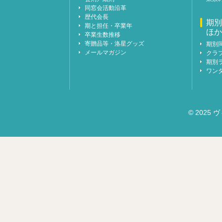
同窓会活動沿革
歴代会長
期別
期と担任・卒業年
ほか
卒業生数推移
寄贈品等・洛星グッズ
期別
メールマガジン
クラ
期別
ワン
© 2025