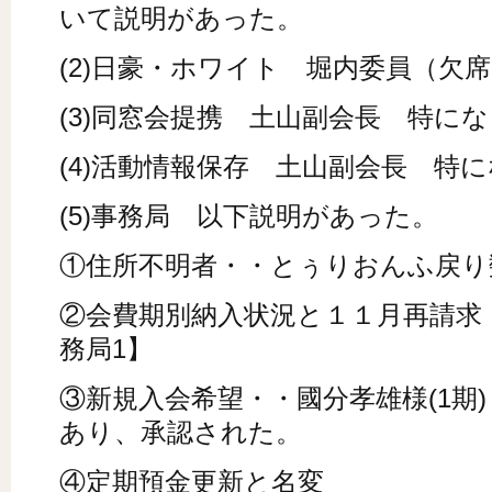
いて説明があった。
(2)日豪・ホワイト 堀内委員（欠
(3)同窓会提携 土山副会長 特に
(4)活動情報保存 土山副会長 特
(5)事務局 以下説明があった。
①住所不明者・・とぅりおんふ戻り
②会費期別納入状況と１１月再請求
務局1】
③新規入会希望・・國分孝雄様(1期
あり、承認された。
④定期預金更新と名変