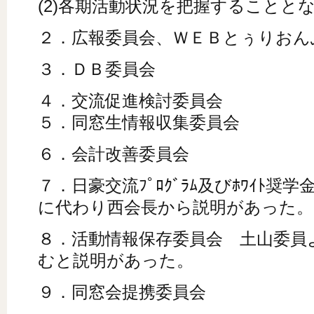
(2)各期活動状況を把握することと
２．広報委員会、ＷＥＢとぅりおん
３．ＤＢ委員会
４．交流促進検討委員会
５．同窓生情報収集委員会
６．会計改善委員会
７．日豪交流ﾌﾟﾛｸﾞﾗﾑ及びﾎﾜｲﾄ
に代わり西会長から説明があった。
８．活動情報保存委員会 土山委員
むと説明があった。
９．同窓会提携委員会