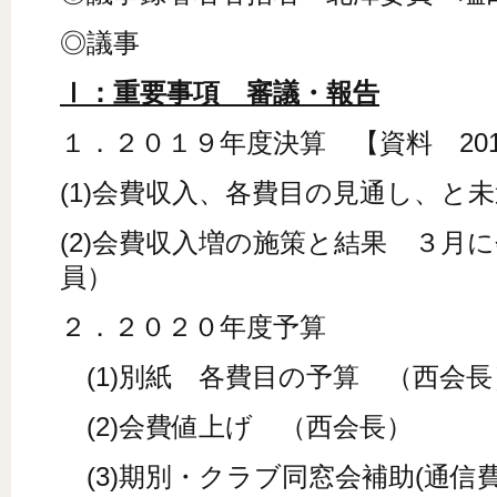
◎議事
Ⅰ：重要事項 審議・報告
１．２０１９年度決算 【資料 20
(1)会費収入、各費目の見通し、と
(2)会費収入増の施策と結果 ３月
員）
２．２０２０年度予算
(1)別紙 各費目の予算 （西会長
(2)会費値上げ （西会長）
(3)期別・クラブ同窓会補助(通信