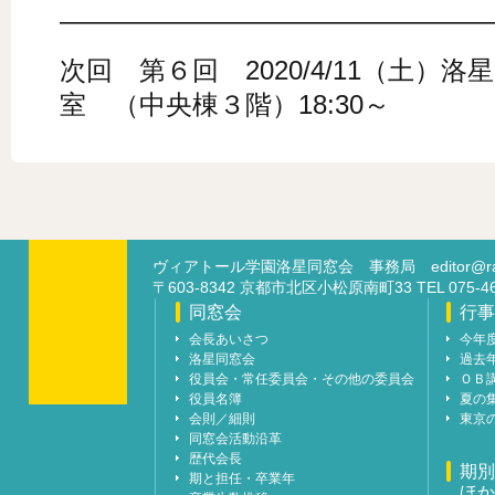
――――――――――――――――
次回 第６回 2020/4/11（土）
室 （中央棟３階）18:30～
ヴィアトール学園洛星同窓会 事務局
editor@ra
〒603-8342 京都市北区小松原南町33 TEL 07
同窓会
行事
会長あいさつ
今年
洛星同窓会
過去
役員会・常任委員会・その他の委員会
ＯＢ
役員名簿
夏の
会則／細則
東京
同窓会活動沿革
歴代会長
期別
期と担任・卒業年
ほか