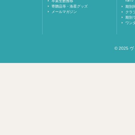
卒業生数推移
寄贈品等・洛星グッズ
期別
メールマガジン
クラ
期別
ワン
© 2025