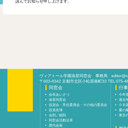
謹んでお知らせ申し上げます。
ヴィアトール学園洛星同窓会 事務局
editor@ra
〒603-8342 京都市北区小松原南町33 TEL 07
同窓会
行事
会長あいさつ
今年
洛星同窓会
過去
役員会・常任委員会・その他の委員会
ＯＢ
役員名簿
夏の
会則／細則
東京
同窓会活動沿革
歴代会長