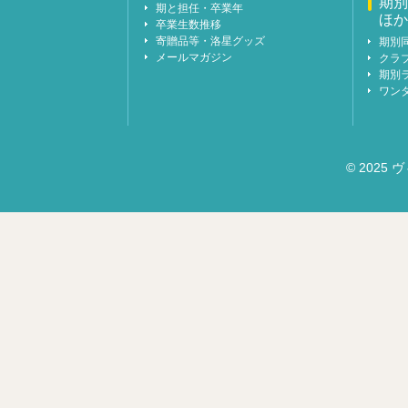
期別
期と担任・卒業年
ほか
卒業生数推移
寄贈品等・洛星グッズ
期別
メールマガジン
クラ
期別
ワン
© 2025