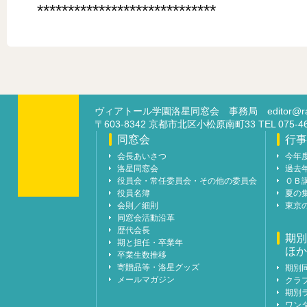
*****************************
ヴィアトール学園洛星同窓会 事務局
editor@ra
〒603-8342 京都市北区小松原南町33 TEL 07
同窓会
行事
会長あいさつ
今年
洛星同窓会
過去
役員会・常任委員会・その他の委員会
ＯＢ
役員名簿
夏の
会則／細則
東京
同窓会活動沿革
歴代会長
期別
期と担任・卒業年
ほか
卒業生数推移
寄贈品等・洛星グッズ
期別
メールマガジン
クラ
期別
ワン