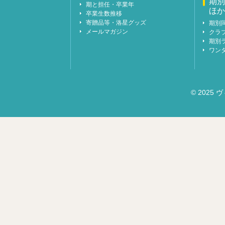
期別
期と担任・卒業年
ほか
卒業生数推移
寄贈品等・洛星グッズ
期別
メールマガジン
クラ
期別
ワン
© 2025