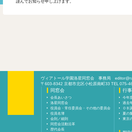
謹んでお知らせ申し上げます。
ヴィアトール学園洛星同窓会 事務局
editor@ra
〒603-8342 京都市北区小松原南町33 TEL 07
同窓会
行事
会長あいさつ
今年
洛星同窓会
過去
役員会・常任委員会・その他の委員会
ＯＢ
役員名簿
夏の
会則／細則
東京
同窓会活動沿革
歴代会長