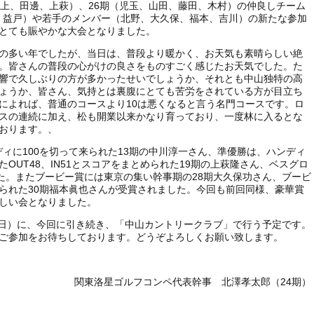
井上、田邊、上萩）、26期（児玉、山田、藤田、木村）の仲良しチーム
、益戸）や若手のメンバー（北野、大久保、福本、吉川）の新たな参加
とても賑やかな大会となりました。
の多い年でしたが、当日は、普段より暖かく、お天気も素晴らしい絶
。皆さんの普段の心がけの良さをものすごく感じたお天気でした。た
響で久しぶりの方が多かったせいでしょうか、それとも中山独特の高
ょうか、皆さん、気持とは裏腹にとても苦労をされている方が目立ち
によれば、普通のコースより10は悪くなると言う名門コースです。ロ
スの連続に加え、松も開業以来かなり育っており、一度林に入るとな
おります。、
テディに100を切って来られた13期の中川淳一さん、準優勝は、ハンディ
OUT48、IN51とスコアをまとめられた19期の上萩隆さん、ベスグロ
した。またブービー賞には東京の集い幹事期の28期大久保功さん、ブービ
られた30期福本眞也さんが受賞されました。今回も前回同様、豪華賞
しい会となりました。
（日）に、今回に引き続き、「中山カントリークラブ」で行う予定です。
ご参加をお待ちしております。どうぞよろしくお願い致します。
関東洛星ゴルフコンペ代表幹事 北澤孝太郎（24期）