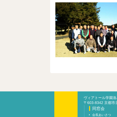
ヴィアトール学園
〒603-8342 京都
同窓会
会長あいさつ