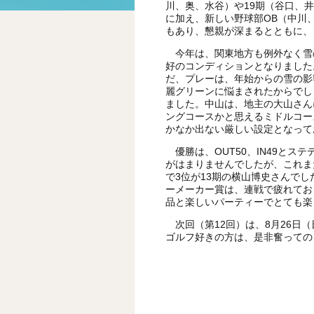
川、奥、水谷）や19期（谷口、
に加え、新しい野球部OB（中川
もあり、懇親が深まるとともに、
今年は、関東地方も例外なく雪
好のコンディションとなりました
だ、プレーは、年始からの雪の影
麗グリーンに悩まされたからでし
ました。中山は、地主の大山さん
ングコースかと思えるミドルコー
かなか出ない厳しい設定となって
優勝は、OUT50、IN49とス
がはまりませんでしたが、これまた
で3位が13期の横山博史さんで
ーメーカー賞は、連戦で疲れてお
品と楽しいパーティーでとても楽
次回（第12回）は、8月26日
ゴルフ好きの方は、是非奮っての