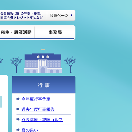
今年度行事予定
過去年度行事報告
ＯＢ講座・親睦ゴルフ
夏の集い