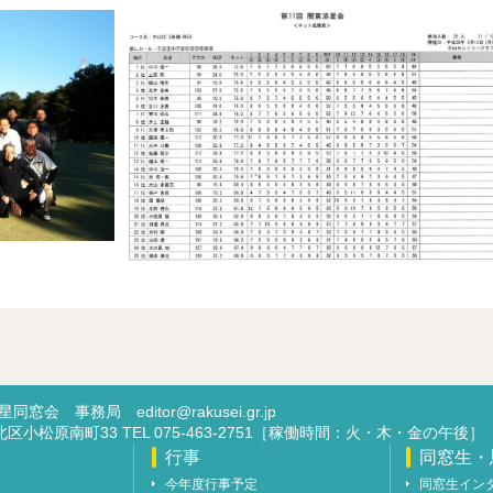
洛星同窓会 事務局
editor@rakusei.gr.jp
市北区小松原南町33 TEL 075-463-2751［稼働時間：火・木・金の午後］
行事
同窓生・
今年度行事予定
同窓生イン